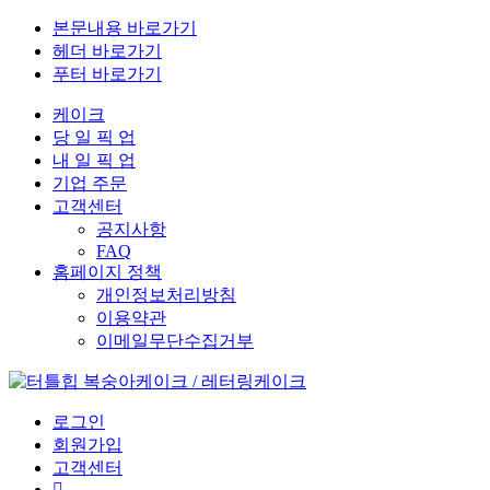
본문내용 바로가기
헤더 바로가기
푸터 바로가기
케이크
당
일
픽
업
내
일
픽
업
기업 주문
고객센터
공지사항
FAQ
홈페이지 정책
개인정보처리방침
이용약관
이메일무단수집거부
로그인
회원가입
고객센터